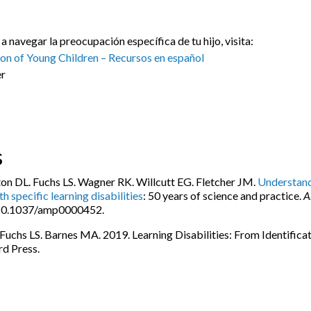
 navegar la preocupación específica de tu hijo, visita:
ion of Young Children – Recursos en español
er
s
n DL. Fuchs LS. Wagner RK. Willcutt EG. Fletcher JM.
Understand
h specific learning disabilities
: 50 years of science and practice.
A
: 10.1037/amp0000452.
Fuchs LS. Barnes MA. 2019. Learning Disabilities: From Identificat
rd Press.