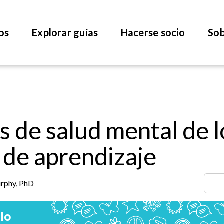
os
Explorar guías
Hacerse socio
Sob
 de salud mental de l
s de aprendizaje
urphy, PhD
lo