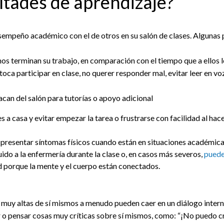
ultades de aprendizaje?
sempeño académico con el de otros en su salón de clases. Alguna
nos terminan su trabajo, en comparación con el tiempo que a ellos 
oca participar en clase, no querer responder mal, evitar leer en vo
acan del salón para tutorías o apoyo adicional
a casa y evitar empezar la tarea o frustrarse con facilidad al hace
 presentar síntomas físicos cuando están en situaciones académic
do a la enfermería durante la clase o, en casos más severos,
pueden
 porque la mente y el cuerpo están conectados.
s muy altas de sí mismos a menudo pueden caer en un diálogo inter
ir o pensar cosas muy críticas sobre sí mismos, como: “¡No puedo 