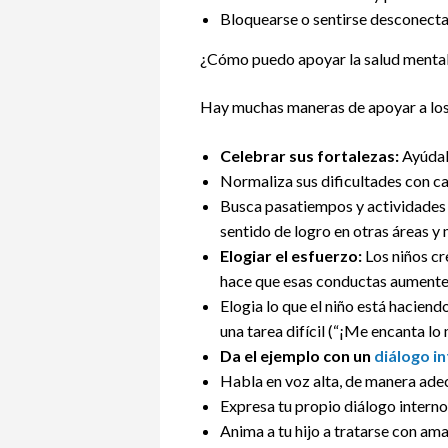
Bloquearse o sentirse desconectad
¿Cómo puedo apoyar la salud mental d
Hay muchas maneras de apoyar a los 
Celebrar sus fortalezas:
Ayúdalo
Normaliza sus dificultades con ca
Busca pasatiempos y actividades en
sentido de logro en otras áreas y
Elogiar el esfuerzo:
Los niños cr
hace que esas conductas aumente
Elogia lo que el niño está hacien
una tarea difícil (“¡Me encanta lo
Da el ejemplo con un
diálogo i
Habla en voz alta, de manera adec
Expresa tu propio diálogo interno 
Anima a tu hijo a tratarse con ama