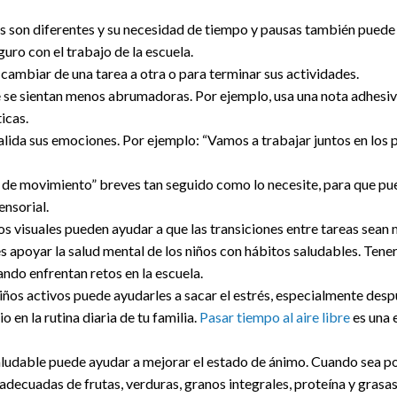
s son diferentes y su necesidad de tiempo y pausas también puede s
guro con el trabajo de la escuela.
ambiar de una tarea a otra o para terminar sus actividades.
e se sientan menos abrumadoras. Por ejemplo, usa una nota adhesiv
icas.
valida sus emociones. Por ejemplo: “Vamos a trabajar juntos en lo
 de movimiento” breves tan seguido como lo necesite, para que pu
ensorial.
s visuales pueden ayudar a que las transiciones entre tareas sean m
 apoyar la salud mental de los niños con hábitos saludables. Tener
ando enfrentan retos en la escuela.
niños activos puede ayudarles a sacar el estrés, especialmente desp
io en la rutina diaria de tu familia.
Pasar tiempo al aire libre
es una 
aludable puede ayudar a mejorar el estado de ánimo. Cuando sea po
adecuadas de frutas, verduras, granos integrales, proteína y grasas