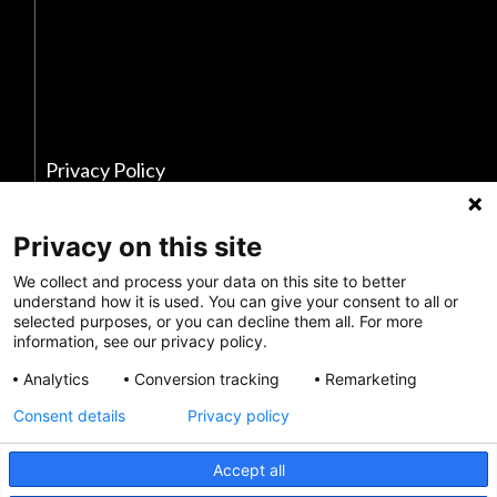
Privacy Policy
Envianos tus comentarios
Privacy on this site
Haz una donación
We collect and process your data on this site to better
understand how it is used. You can give your consent to all or
Información de crisis
selected purposes, or you can decline them all. For more
information, see our privacy policy.
Analytics
Conversion tracking
Remarketing
Consent details
Privacy policy
Accept all