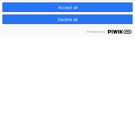
Accept all
CRISIS INFO
Decline all
Powered by
The Kids Mental Health Foundation
™ es una organización
sin ánimo de lucro 501(c)(3). (EIN: 88-4419089). Todos
los diseños originales y obras de arte son marca
registrada 2026
The Kids Mental Health Foundation
.