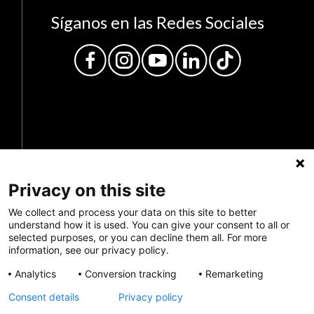
Síganos en las Redes Sociales
Privacy on this site
Privacy Policy
We collect and process your data on this site to better
Envianos tus comentarios
understand how it is used. You can give your consent to all or
selected purposes, or you can decline them all. For more
Haz una donación
information, see our privacy policy.
Analytics
Conversion tracking
Remarketing
Información de crisis
Consent details
Privacy policy