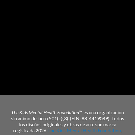
The Kids Mental Health Foundation
™ es una organización
sin ánimo de lucro 501(c)(3). (EIN: 88-4419089). Todos
los diseños originales y obras de arte son marca
registrada 2026
The Kids Mental Health Foundation
.