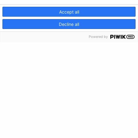
Privacy Policy
Accept all
Envianos tus comentarios
CRISIS INFO
Decline all
Haz una donación
Powered by
Información de crisis