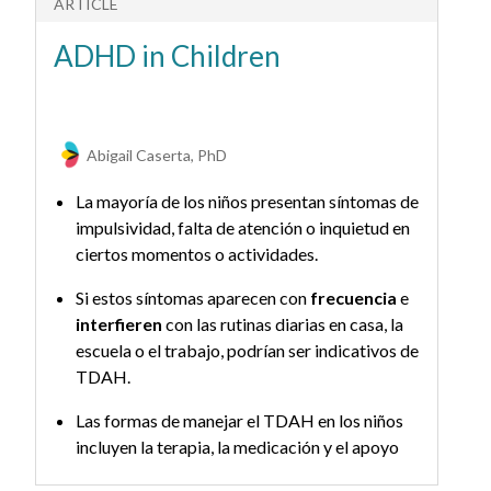
ARTICLE
A
ADHD in Children
A
l
Abigail Caserta, PhD
La mayoría de los niños presentan síntomas de
impulsividad, falta de atención o inquietud en
ciertos momentos o actividades.
Si estos síntomas aparecen con
frecuencia
e
interfieren
con las rutinas diarias en casa, la
escuela o el trabajo, podrían ser indicativos de
TDAH.
Las formas de manejar el TDAH en los niños
incluyen la terapia, la medicación y el apoyo
escolar.