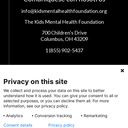
info@kidsmentalhealthfoundation.org
The Kids Mental Health Foundation
700 Children's Drive
Columbus, OH 43209
1 (855) 902-5437
Síganos en las Redes Sociales
Privacy on this site
We collect and process your data on this site to better
understand how it is used. You can give your consent to all or
selected purposes, or you can decline them all. For more
information, see our privacy policy.
Analytics
Conversion tracking
Remarketing
Consent details
Privacy policy