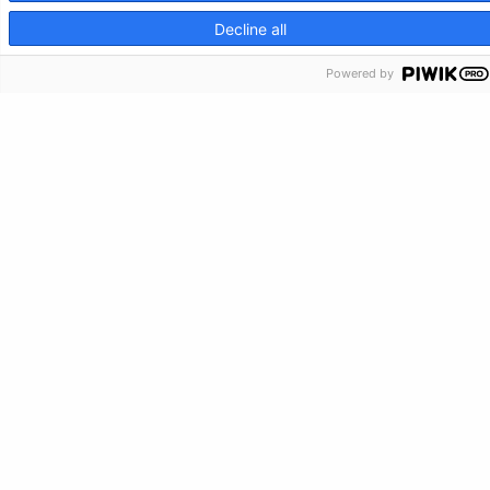
Haz una donación
CRISIS INFO
Decline all
Información de crisis
Powered by