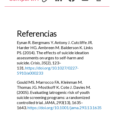
Referencias
Eynan R. Bergmans Y. Antony J. Cutcliffe JR.
Harder HG. Ambreen M. Balderson K. Links
PS. (2014). The effects of suicide ideation
assessments on urges to self-harm and
suicide.
Crisis
,
35
(2), 123–
131.
https://doi.org/10.1027/0227-
5910/a000233
Gould MS. Marrocco FA. Kleinman M.
Thomas JG. Mostkoff K. Cote J. Davies M.
(2005). Evaluating iatrogenic risk of youth
suicide screening programs: a randomized
controlled trial.
JAMA
,
293
(13), 1635–
1643.
https://doi.org/10.1001/jama.293.13.1635