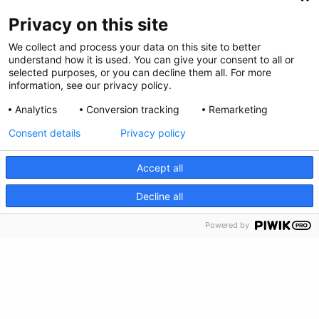
Síganos en las Redes Sociales
Privacy on this site
We collect and process your data on this site to better
understand how it is used. You can give your consent to all or
selected purposes, or you can decline them all. For more
information, see our privacy policy.
Analytics
Conversion tracking
Remarketing
Consent details
Privacy policy
Accept all
Privacy Policy
CRISIS INFO
Decline all
Envianos tus comentarios
Powered by
Haz una donación
Información de crisis