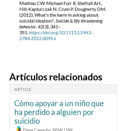
Mathias CW. Michael Furr R. Sheftall AH.,
Hill-Kapturczak N. Crum P. Dougherty DM.
(2012). What's the harm in asking about
suicidal ideation?.
Suicide & life-threatening
behavior
,
42
(3), 341–
351.
https://doi.org/10.1111/j.1943-
278X.2012.0095.x
Artículos relacionados
ARTICLE
A
Cómo apoyar a un niño que
A
ha perdido a alguien por
a
suicidio
p
Elena Camacho, MSW, LSW