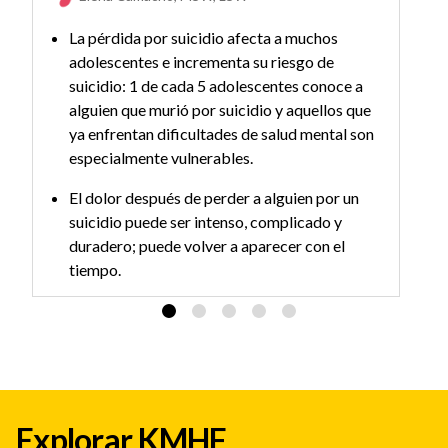
La pérdida por suicidio afecta a muchos
adolescentes e incrementa su riesgo de
suicidio: 1 de cada 5 adolescentes conoce a
alguien que murió por suicidio y aquellos que
ya enfrentan dificultades de salud mental son
especialmente vulnerables.
El dolor después de perder a alguien por un
suicidio puede ser intenso, complicado y
duradero; puede volver a aparecer con el
tiempo.
Los adultos pueden ayudar ofreciendo
espacio para emociones intensas y
enfocándose en la esperanza. Recuérdales que
el suicidio nunca es su culpa.
Ayudarle a ver la salud mental de manera
Explorar KMHF
positiva con tu ejemplo y conectar con otros