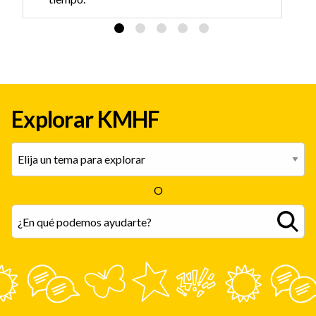
Los adultos pueden ayudar ofreciendo
espacio para emociones intensas y
enfocándose en la esperanza. Recuérdales que
el suicidio nunca es su culpa.
Ayudarle a ver la salud mental de manera
Explorar KMHF
positiva con tu ejemplo y conectar con otros
que hayan vivido una pérdida por suicidio
puede reducir el estigma y ayudar a los
adolescentes a sentirse menos solos. Buscar
O
ayuda profesional puede brindar un apoyo
adicional.