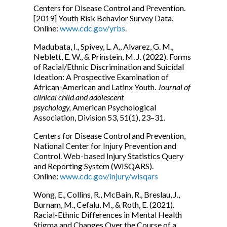
Centers for Disease Control and Prevention.
[2019] Youth Risk Behavior Survey Data.
Online:
www.cdc.gov/yrbs
.
Madubata, I., Spivey, L. A., Alvarez, G. M.,
Neblett, E. W., & Prinstein, M. J. (2022). Forms
of Racial/Ethnic Discrimination and Suicidal
Ideation: A Prospective Examination of
African-American and Latinx Youth.
Journal of
clinical child and adolescent
psychology,
American Psychological
Association, Division 53, 51(1), 23–31.
Centers for Disease Control and Prevention,
National Center for Injury Prevention and
Control. Web-based Injury Statistics Query
and Reporting System (WISQARS).
Online:
www.cdc.gov/injury/wisqars
Wong, E., Collins, R., McBain, R., Breslau, J.,
Burnam, M., Cefalu, M., & Roth, E. (2021).
Racial-Ethnic Differences in Mental Health
Stigma and Changes Over the Course of a