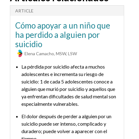
ARTICLE
A
Cómo apoyar a un niño que
A
ha perdido a alguien por
a
suicidio
p
Elena Camacho, MSW, LSW
La pérdida por suicidio afecta a muchos
adolescentes e incrementa su riesgo de
suicidio: 1 de cada 5 adolescentes conoce a
alguien que murió por suicidio y aquellos que
ya enfrentan dificultades de salud mental son
especialmente vulnerables.
El dolor después de perder a alguien por un
suicidio puede ser intenso, complicado y
duradero; puede volver a aparecer con el
tiempo.