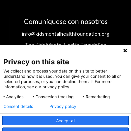
Comuníquese con nosotros
info@kidsmentalhealthfoundation.org
The Kids Mental Health Foundation
700 Children's Drive
Privacy on this site
Columbus, OH 43209
We collect and process your data on this site to better
1 (855) 902-5437
understand how it is used. You can give your consent to all or
selected purposes, or you can decline them all. For more
information, see our privacy policy.
Síganos en las Redes Sociales
Analytics
Conversion tracking
Remarketing
Consent details
Privacy policy
Accept all