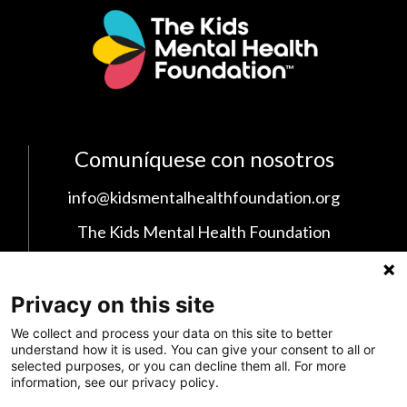
Comuníquese con nosotros
info@kidsmentalhealthfoundation.org
The Kids Mental Health Foundation
700 Children's Drive
Columbus, OH 43209
Privacy on this site
1 (855) 902-5437
We collect and process your data on this site to better
understand how it is used. You can give your consent to all or
selected purposes, or you can decline them all. For more
Síganos en las Redes Sociales
information, see our privacy policy.