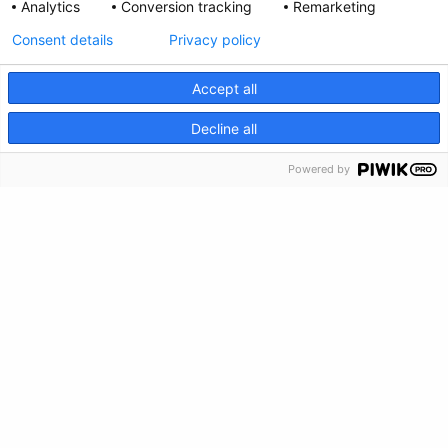
Analytics
Conversion tracking
Remarketing
Consent details
Privacy policy
Accept all
CRISIS INFO
Decline all
Powered by
Privacy Policy
Envianos tus comentarios
Haz una donación
Información de crisis