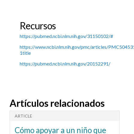
Recursos
https://pubmed.ncbi.nlm.nih.gov/31150102/#
https://www.ncbi.nlm.nih.gov/pmc/articles/PMC50453
1title
https://pubmed.ncbi.nlm.nih.gov/20152291/
Artículos relacionados
ARTICLE
A
Cómo apoyar a un niño que
A