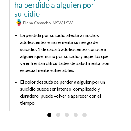
ha perdido a alguien por
a
suicidio
p
Elena Camacho, MSW, LSW
La pérdida por suicidio afecta a muchos
adolescentes e incrementa su riesgo de
suicidio: 1 de cada 5 adolescentes conoce a
alguien que murió por suicidio y aquellos que
ya enfrentan dificultades de salud mental son
especialmente vulnerables.
El dolor después de perder a alguien por un
suicidio puede ser intenso, complicado y
duradero; puede volver a aparecer con el
tiempo.
Los adultos pueden ayudar ofreciendo
espacio para emociones intensas y
enfocándose en la esperanza. Recuérdales que