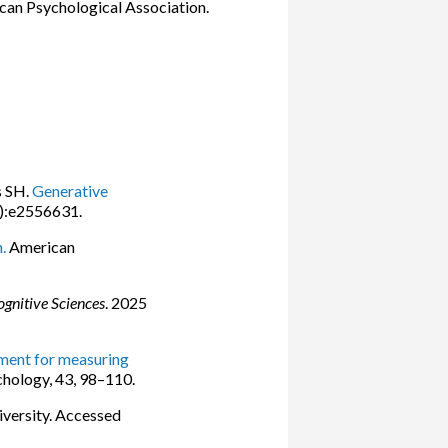
an Psychological Association.
s SH.
Generative
2):e2556631.
.
American
ognitive Sciences
. 2025
ment for measuring
chology, 43, 98–110.
iversity. Accessed