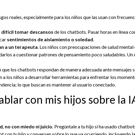
sgos reales, especialmente para los niños que las usan con frecuenc
r
difícil tomar descansos
de los chatbots. Pasar horas en línea co
ocar
sentimientos de aislamiento o soledad
.
n a un terapeuta
. Los niños con preocupaciones de salud mental
darlos a cuestionar patrones de pensamiento poco saludables. Un c
 que los chatbots respondan de manera adecuada ante mensajes so
 a los niños a desarrollar herramientas para enfrentar los momento
dencia; lo que buscan es mantener al usuario conectado.
lar con mis hijos sobre la I
, no con miedo ni juicio.
Pregúntale a tu hijo si ha usado chatbot
t con tu hijo y conversen sobre lo que va ocurriendo, incluyendo la