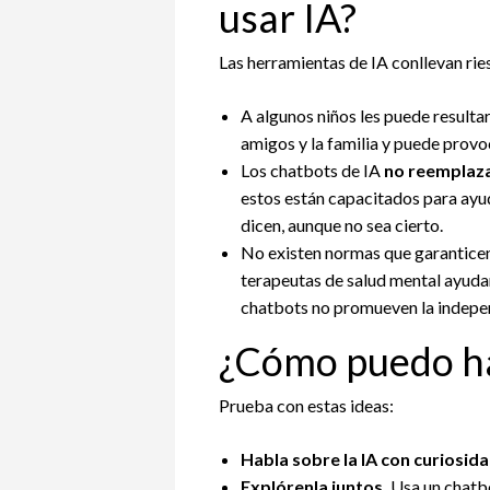
usar IA?
Las herramientas de IA conllevan rie
A algunos niños les puede resulta
amigos y la familia y puede prov
Los chatbots de IA
no reemplaza
estos están capacitados para ayu
dicen, aunque no sea cierto.
No existen normas que garanticen
terapeutas de salud mental ayudan
chatbots no promueven la indepen
¿Cómo puedo hab
Prueba con estas ideas:
Habla sobre la IA con curiosidad
Explórenla juntos.
Usa un chatbo