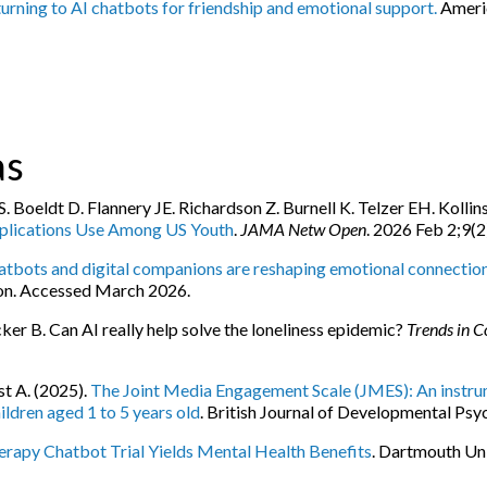
urning to AI chatbots for friendship and emotional support.
Americ
as
 Boeldt D. Flannery JE. Richardson Z. Burnell K. Telzer EH. Kollin
Applications Use Among US Youth
.
JAMA Netw Open
. 2026 Feb 2;9(
atbots and digital companions are reshaping emotional connection
on. Accessed March 2026.
r B. Can AI really help solve the loneliness epidemic?
Trends in C
st A. (2025).
The Joint Media Engagement Scale (JMES): An instru
ildren aged 1 to 5 years old
. British Journal of Developmental Psy
erapy Chatbot Trial Yields Mental Health Benefits
. Dartmouth Un