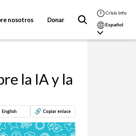
Crisis Info
re nosotros
Donar
Español
e la IA y la
English
Copiar enlace