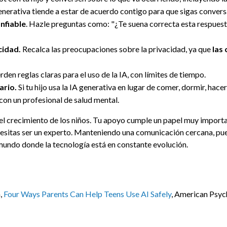
nerativa tiende a estar de acuerdo contigo para que sigas conver
nfiable
. Hazle preguntas como: "¿Te suena correcta esta respuest
cidad.
Recalca las preocupaciones sobre la privacidad, ya que
las
den reglas claras para el uso de la IA, con límites de tiempo.
ario.
Si tu hijo usa la IA generativa en lugar de comer, dormir, hacer
con un profesional de salud mental.
del crecimiento de los niños. Tu apoyo cumple un papel muy importa
sitas ser un experto. Manteniendo una comunicación cercana, pued
undo donde la tecnología está en constante evolución.
,
Four Ways Parents Can Help Teens Use AI Safely
, American Psyc