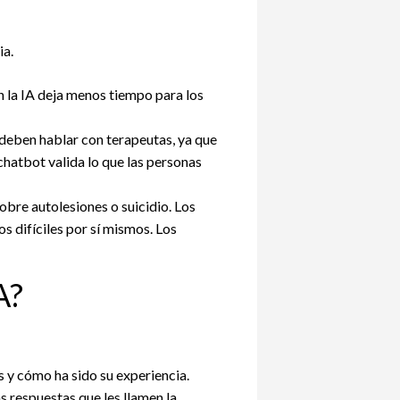
ia.
n la IA deja menos tiempo para los
 deben hablar con terapeutas, ya que
hatbot valida lo que las personas
bre autolesiones o suicidio. Los
s difíciles por sí mismos. Los
A?
s y cómo ha sido su experiencia.
s respuestas que les llamen la