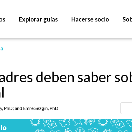
os
Explorar guías
Hacerse socio
Sob
ia
adres deben saber sobr
l
y, PhD; and Emre Sezgin, PhD
lo