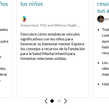
iños
los niños
reso
sus 
Wh
Ariana Hoet, PhD and Whitney Raglin Bignall, PhD
tados
Todo
Descubre cómo establecer vínculos
conf
significativos con los niños para
 para
ayud
favorecer su bienestar mental. Explora
habi
los consejos y recursos de la Fundación
reso
para la Salud Mental Infantil para
e
fomentar relaciones sólidas.
Los 
les,
niño
derar
man
a
Habl
conf
ayud
sent
Previous Slide
Next Slide
desp