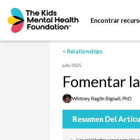
Encontrar recurs
< Relationships
julio 2025
Fomentar la
Whitney Raglin Bignall, PhD
Resumen Del Artícu
Las amistades sanas son clave 