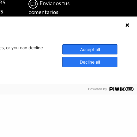
es
Envianos tus
es
comentarios
Haz una donación
Información de crisis
es, or you can decline
Accept all
Decline all
Powered by