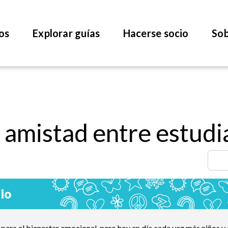
os
Explorar guías
Hacerse socio
Sob
 amistad entre estudi
lo
para el bienestar emocional, pero hoy en día cada vez más niños y 