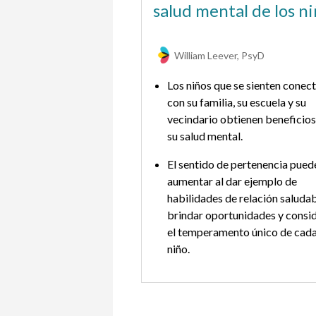
nexiones
salud mental de los n
t, PhD
William Leever, PsyD
significado detrás de las
Los niños que se sienten conec
 puede fomentar la
con su familia, su escuela y su
y la identidad cultural y
vecindario obtienen beneficios
tu hijo.
su salud mental.
as tradiciones familiares
El sentido de pertenencia pued
vida puede ayudar a tu
aumentar al dar ejemplo de
irse conectado con los
habilidades de relación saludab
que ya no están.
brindar oportunidades y consi
el temperamento único de cad
niño.