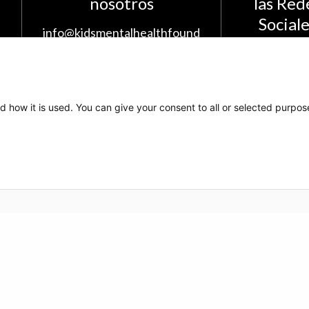
nosotros
las Red
Social
info@kidsmentalhealthfound
ation.org
The Kids Mental Health
Foundation
d how it is used. You can give your consent to all or selected purpos
700 Children's Drive
Columbus, OH 43209
1 (855) 902-5437