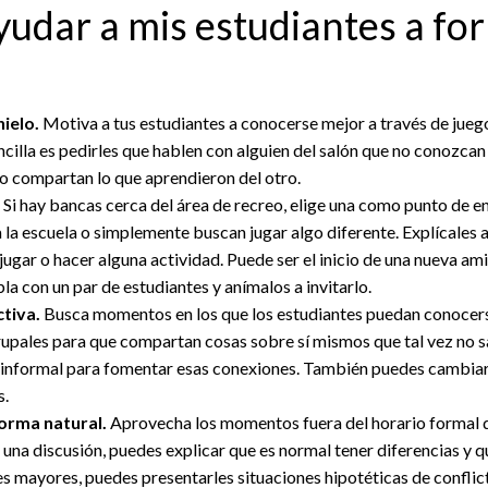
udar a mis estudiantes a fo
ielo.
Motiva a tus estudiantes a conocerse mejor a través de jueg
ncilla es pedirles que hablen con alguien del salón que no conozcan
o compartan lo que aprendieron del otro.
Si hay bancas cerca del área de recreo, elige una como punto de e
la escuela o simplemente buscan jugar algo diferente. Explícales a 
 jugar o hacer alguna actividad. Puede ser el inicio de una nueva am
bla con un par de estudiantes y anímalos a invitarlo.
ctiva.
Busca momentos en los que los estudiantes puedan conocers
upales para que compartan cosas sobre sí mismos que tal vez no sald
a informal para fomentar esas conexiones. También puedes cambiar 
s.
forma natural.
Aprovecha los momentos fuera del horario formal 
una discusión, puedes explicar que es normal tener diferencias y q
s mayores, puedes presentarles situaciones hipotéticas de conflic