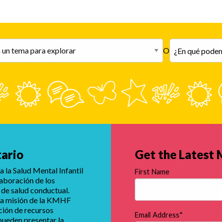
ami
O
tario
Get the Latest
 la Salud Mental Infantil
First Name
laboración de los
 de salud conductual.
e la misión de la KMHF
ución de recursos
Email Address
*
 pueden presentar la