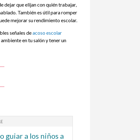
de dejar que elijan con quién trabajar,
hablado. También es útil para romper
puede mejorar su rendimiento escolar.
bles señales de
acoso escolar
 ambiente en tu salón y tener un
LE
ARTICLE
 guiar a los niños a
Cómo ayudar a lo