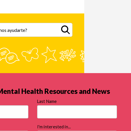
gos.
actividades donde se si
conectados y buscando
esos sentimientos no d
 Mental Health Resources and News
Last Name
I'm interested in...