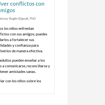
lver conflictos con
que sienten que 
amigos
encajan
itney Raglin Bignall, PhD
William Leever, PsyD
s los niños enfrentan
A veces a los niños les 
lictos con sus amigos; puedes
encajar; a esto se le lla
arlos a fortalecer sus
incertidumbre de per
lidades y confianza para
puede afectar su confian
lverlos de manera efectiva.
mismos, su trabajo aca
estado de ánimo.
adultos pueden enseñar a los
s a comunicarse, reconciliarse y
Esta sensación es comú
tener amistades sanas.
algo nuevo (como una e
clase nuevas) y puede p
ar con los niños sobre los
cualquier niña o niño p
lictos en sus amistades los
razones.
a a manejar mejor los
imientos heridos que surgen
Puedes ayudar recordá
ués de un desacuerdo con sus
no están solos, foment