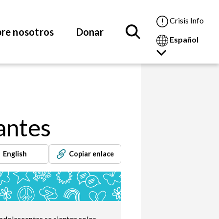
Crisis Info
re nosotros
Donar
Español
antes
English
Copiar enlace
adolescentes se sienten solos.