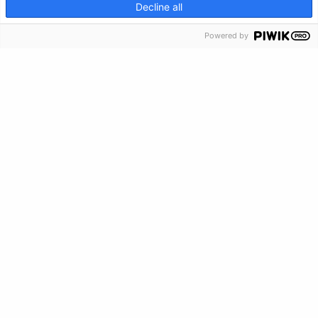
Haz una donación
CRISIS INFO
Decline all
Información de crisis
Powered by