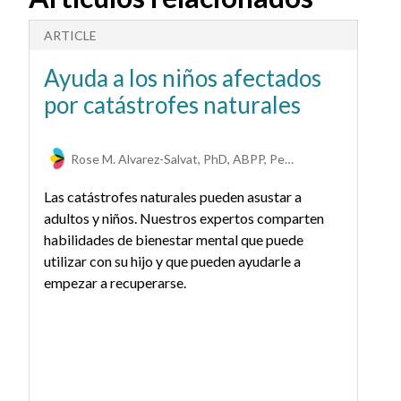
ARTICLE
A
Ayuda a los niños afectados
A
por catástrofes naturales
e
Rose M. Alvarez-Salvat, PhD, ABPP, Pediatric Psychologist at Nicklaus Children’s Hospital
Las catástrofes naturales pueden asustar a
¿C
adultos y niños. Nuestros expertos comparten
la
habilidades de bienestar mental que puede
se
utilizar con su hijo y que pueden ayudarle a
pu
empezar a recuperarse.