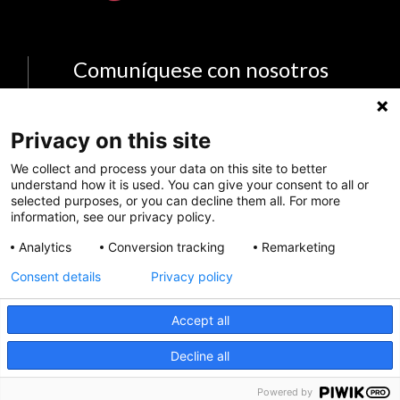
Comuníquese con nosotros
info@kidsmentalhealthfoundation.org
Privacy on this site
The Kids Mental Health Foundation
We collect and process your data on this site to better
700 Children's Drive
understand how it is used. You can give your consent to all or
Columbus, OH 43209
selected purposes, or you can decline them all. For more
information, see our privacy policy.
1 (855) 902-5437
Analytics
Conversion tracking
Remarketing
Consent details
Privacy policy
Síganos en las Redes Sociales
Accept all
CRISIS INFO
Decline all
Powered by