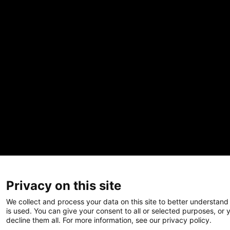
Privacy on this site
We collect and process your data on this site to better understand
The Kids Mental Health Foundation
™ es una organización
is used. You can give your consent to all or selected purposes, or 
sin ánimo de lucro 501(c)(3). (EIN: 88-4419089). Todos
decline them all. For more information, see our privacy policy.
los diseños originales y obras de arte son marca