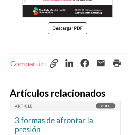
Descargar PDF
Compartir:
Artículos relacionados
ARTICLE
A
VIDEO
3 formas de afrontar la
M
presión
f