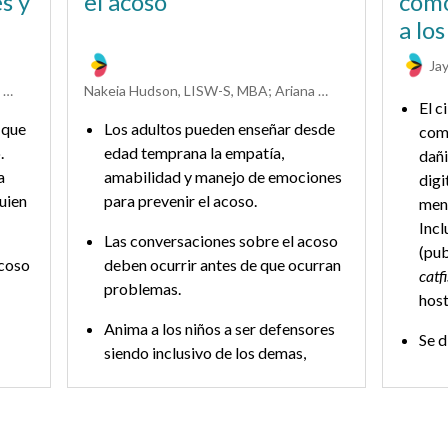
s y
el acoso
cómo
a lo
Ja
Nakeia Hudson, LISW-S, MBA; Ariana Hoet, PhD
Nakeia Hudson, LISW-S, MBA; Ariana Hoet, PhD
El c
 que
Los adultos pueden enseñar desde
com
.
edad temprana la empatía,
dañi
a
amabilidad y manejo de emociones
digi
quien
para prevenir el acoso.
mens
Incl
Las conversaciones sobre el acoso
(pub
acoso
deben ocurrir antes de que ocurran
catf
problemas.
hos
Anima a los niños a ser defensores
Se d
siendo inclusivo de los demas,
porq
diciendo “alto” al agresor (si es
las 
seguro hacerlo) y pidiendo ayuda a
pued
los adultos.