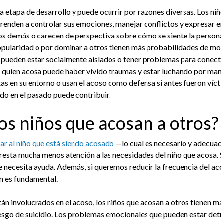
la etapa de desarrollo y puede ocurrir por razones diversas. Los 
renden a controlar sus emociones, manejar conflictos y expresar e
s demás o carecen de perspectiva sobre cómo se siente la person
pularidad o por dominar a otros tienen más probabilidades de mos
 pueden estar socialmente aislados o tener problemas para conec
quien acosa puede haber vivido traumas y estar luchando por man
tas en su entorno o usan el acoso como defensa si antes fueron víct
ado en el pasado puede contribuir.
os niños que acosan a otros?
r al niño que está siendo acosado
—lo cual es necesario y adecuad
presta mucha menos atención a las necesidades del niño que acosa. 
 necesita ayuda. Además, si queremos reducir la frecuencia del ac
n es fundamental.
án involucrados en el acoso, los niños que acosan a otros tienen 
esgo de suicidio. Los problemas emocionales que pueden estar detr