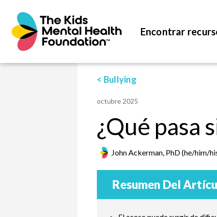
Encontrar recurs
< Bullying
octubre 2025
¿Qué pasa si
John Ackerman, PhD (he/him/his
Resumen Del Artícu
El acoso puede surgir de dific