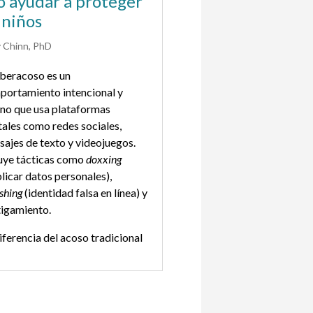
 ayudar a proteger
s niños
y Chinn, PhD
iberacoso es un
portamiento intencional y
no que usa plataformas
tales como redes sociales,
ajes de texto y videojuegos.
uye tácticas como
doxxing
licar datos personales),
ishing
(identidad falsa en línea) y
tigamiento.
iferencia del acoso tradicional
ue puede ser anónimo, ocurrir
24/7 y dejar un rastro digital que
e difundirse rápidamente.