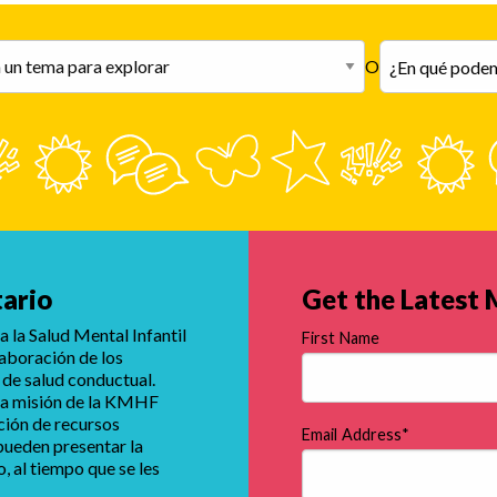
El c
Si un niño está siendo acosado,
ment
estrategias como ignorar, ser
depr
O
asertivo, usar el sistema de
prob
compañeros y colaborar con la
suic
escuela pueden ayudar.
Las 
aisl
mist
pérd
habi
tario
Get the Latest
 la Salud Mental Infantil
First Name
laboración de los
 de salud conductual.
e la misión de la KMHF
ución de recursos
Email Address
*
 pueden presentar la
 al tiempo que se les