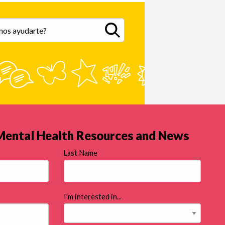
iberacoso puede afectar la salud
al y provocar ansiedad,
esión, síntomas de trauma,
lemas escolares e incluso ideas
idas.
señales de alerta incluyen
amiento, irritabilidad, actitud
eriosa con los dispositivos y
ida de interés en actividades
tuales.
 Mental Health Resources and News
Last Name
I'm interested in...