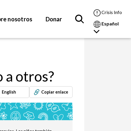
Crisis Info
re nosotros
Donar
Español
o a otros?
English
Copiar enlace
 previos. Los niños también