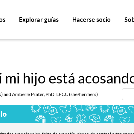
os
Explorar guías
Hacerse socio
Sob
 mi hijo está acosand
) and Amberle Prater, PhD, LPCC (she/her/hers)
lo
ultades emocionales, falta de empatía, deseo de control o traumas