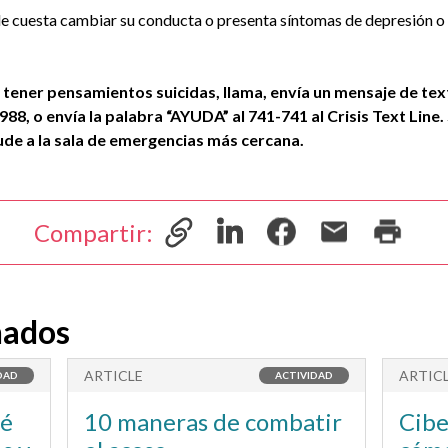
o le cuesta cambiar su conducta o presenta síntomas de depresión o 
or tener pensamientos suicidas, llama, envía un mensaje de tex
988
, o envía la palabra
“AYUDA”
al
741-741
al
Crisis Text Line
.
de a la sala de emergencias más cercana.
Compartir:
nados
ARTICLE
ARTIC
DAD
ACTIVIDAD
ué
10 maneras de combatir
Cibe