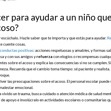
er para ayudar a un niño qu
coso?
y escúchalo. Hazle saber que te importa y que estás para ayudar.
Re
te cuente cosas.
 conductas positivas
: acciones respetuosas y amables, y formas sal
a y con sus amigos y
refuerza
con elogios o recompensas cualqui
entes sobre el acoso y explica las consecuencias si no se cumplen. 
meza. Recuerda que el cambio toma tiempo: sé paciente y realista.
voque.
lver las preocupaciones sobre el acoso. El personal escolar puede s
 malestar emocional.
ha vivido un trauma, busca cuidado o atención médica de salud ment
d de apoyo e involúcralo en actividades escolares o comunitarias q