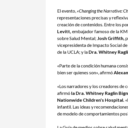
El evento,
«Changing the Narrative: Ch
representaciones precisas y reflexiva
creación de contenidos. Entre los p
Levitt,
embajador famoso de la KMH
sobre Salud Mental;
Josh Griffith,
p
vicepresidenta de Impacto Social
de la UCLA; y la
Dra. Whitney Ragli
«Parte de la condición humana consis
bien ser quienes son», afirmó
Alexa
«Los narradores y los creadores de c
afirmó
la Dra. Whitney Raglin Bign
Nationwide Children's Hospital.
«
infantil. Las ideas y recomendacione
de modelo de comportamientos positi
La Guía de medios sobre salud menta