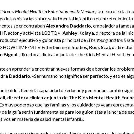
ildren’s Mental Health in Entertainment & Media»
, se centró en la i
s de las historias sobre salud mental infantil en el entretenimient
onentes se encontraban
Alexandra Daddario,
embajadora famosa 
F, actor y activista LGBTQ+;
Ashley Kolaya
, directora de la In
roductor ejecutivo y guionista principal de
«The Young and the Restl
 de SHOWTIME/MTV Entertainment Studios;
Ross Szabo
, directo
n Bignall
, directora clínica adjunta de The Kids Mental Health Fo
te en aprender a encontrar nuevas formas de abordar los problemas
ndra Daddario
. «Ser humano no significa ser perfecto, y eso es al
ontenidos tienen la capacidad de educar y generar un cambio signif
all, directora clínica adjunta de The Kids Mental Health Foun
Es muy poderoso que las familias y los cuidadores vean representac
s de la guía serán fundamentales para los guionistas a la hora de e
vos en materia de salud mental infantil».
l es un recurso innovador y exhaustivo para creadores de contenid