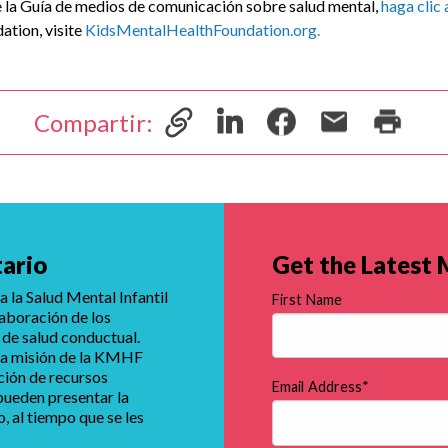
 la Guía de medios de comunicación sobre salud mental,
haga clic 
tion, visite
KidsMentalHealthFoundation.org.
Compartir:
tario
Get the Latest
 la Salud Mental Infantil
First Name
laboración de los
 de salud conductual.
e la misión de la KMHF
ución de recursos
Email Address
*
 pueden presentar la
 al tiempo que se les