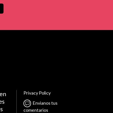
 en
Privacy Policy
es
Envianos tus
es
comentarios