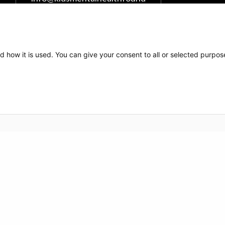
ation.org
The Kids Mental Health
Foundation
d how it is used. You can give your consent to all or selected purpos
700 Children's Drive
Columbus, OH 43209
1 (855) 902-5437