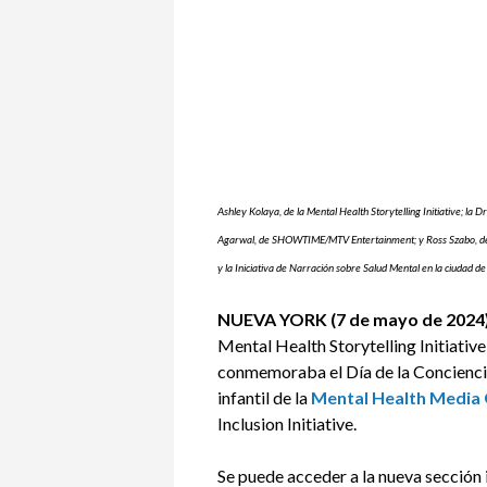
Ashley Kolaya, de la Mental Health Storytelling Initiative; la
Agarwal, de SHOWTIME/MTV Entertainment; y Ross Szabo, de la
y la Iniciativa de Narración sobre Salud Mental en la ciudad d
NUEVA YORK (7 de mayo de 2024
Mental Health Storytelling Initiative
conmemoraba el Día de la Concienciac
infantil de la
Mental Health Media
Inclusion Initiative.
Se puede acceder a la nueva sección 