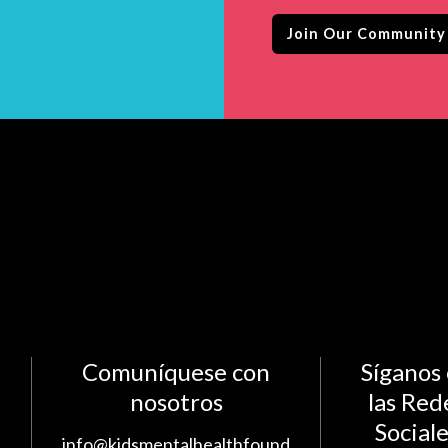
Comuníquese con
Síganos
nosotros
las Red
Social
info@kidsmentalhealthfound