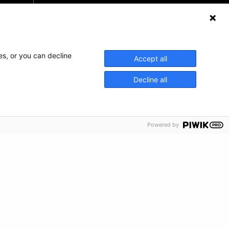
Haz una donación
Información de crisis
es, or you can decline
Accept all
Decline all
Powered by