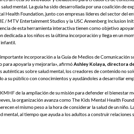
 salud mental. La guía ha sido desarrollada por una coalición de ex
 Health Foundation, junto con empresas líderes del sector del en
 MTV Entertainment Studios y la USC Annenberg Inclusion Initiat
cia de esta herramienta interactiva tienen como objetivo apoyar a
n dedicada a los niños es la última incorporación y llega en un mo
infantil.
 importante incorporación a la Guía de Medios de Comunicación 
so para apoyarla y mejorarla», afirmó
Ashley Kolaya, directora de
as auténticas sobre salud mental, los creadores de contenido no s
do a su público con conocimientos y ayudándoles a desarrollar emp
KMHF de la ampliación de su misión para defender el bienestar ment
eves, la organización avanza como The Kids Mental Health Foundat
merecen el mismo peso a la hora de considerar la salud de un niño.
ud mental, al tiempo que ayuda a los adultos a construir relaciones