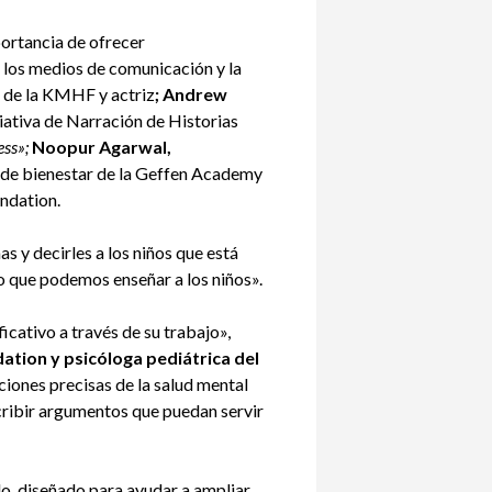
mportancia de ofrecer
o, los medios de comunicación y la
de la KMHF y actriz
; Andrew
iciativa de Narración de Historias
ess»;
Noopur Agarwal,
r de bienestar de la Geffen Academy
undation.
 y decirles a los niños que está
go que podemos enseñar a los niños».
icativo a través de su trabajo»,
dation y psicóloga pediátrica del
iones precisas de la salud mental
scribir argumentos que puedan servir
o, diseñado para ayudar a ampliar