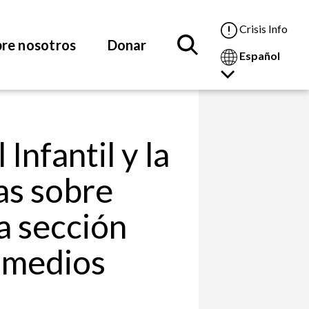
Crisis Info
re nosotros
Donar
Español
Infantil y la
ias sobre
a sección
e medios