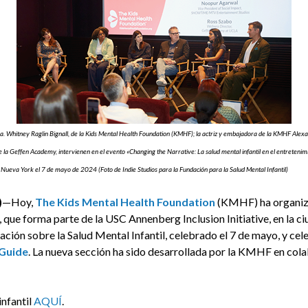
 Dra. Whitney Raglin Bignall, de la Kids Mental Health Foundation (KMHF); la actriz y embajadora de la KMHF Alex
 Geffen Academy, intervienen en el evento «Changing the Narrative: La salud mental infantil en el entretenim
e Nueva York el 7 de mayo de 2024 (Foto de Indie Studios para la Fundación para la Salud Mental Infantil)
)
—Hoy,
The Kids Mental Health Foundation
(KMHF) ha organiza
, que forma parte de la USC Annenberg Inclusion Initiative, en la 
ión sobre la Salud Mental Infantil, celebrado el 7 de mayo, y cel
 Guide
. La nueva sección ha sido desarrollada por la KMHF en co
infantil
AQUÍ
.