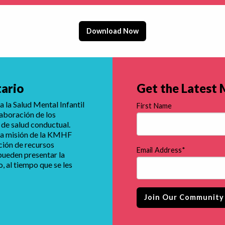
Download Now
tario
Get the Latest
 la Salud Mental Infantil
First Name
laboración de los
 de salud conductual.
e la misión de la KMHF
ución de recursos
Email Address
*
 pueden presentar la
 al tiempo que se les