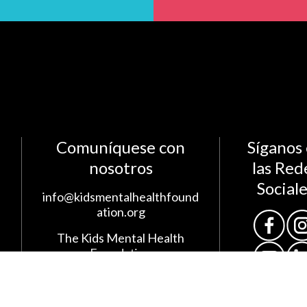
Comuníquese con
Síganos
nosotros
las Red
Social
info@kidsmentalhealthfound
ation.org
The Kids Mental Health
Foundation
700 Children's Drive
Columbus, OH 43209