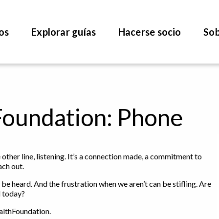
os
Explorar guías
Hacerse socio
Sob
Foundation: Phone
ther line, listening. It’s a connection made, a commitment to
ach out.
 be heard. And the frustration when we aren’t can be stifling. Are
l today?
althFoundation.