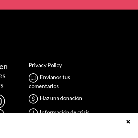
 en
Privacy Policy
es
Envianos tus
es
comentarios
Haz una donación
Información de crisis